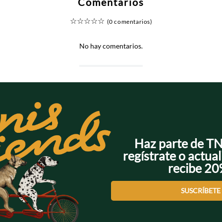
Comentarios
☆
☆
☆
☆
☆
(0 comentarios)
No hay comentarios.
Haz parte de T
regístrate o actual
recibe 2
SUSCRÍBETE