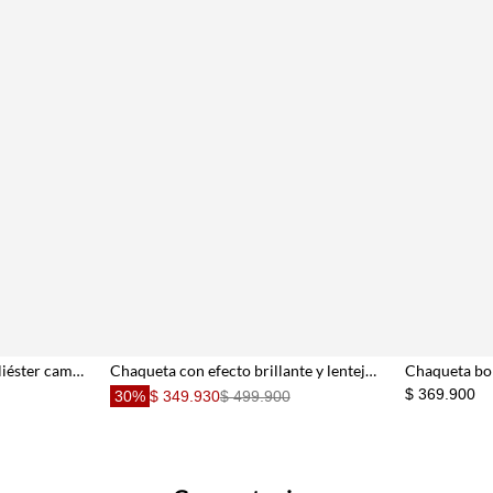
Cazadora para mujer en poliéster camel corta con cuello pañuelo
Chaqueta con efecto brillante y lentejuelas café para mujer
$ 369.900
30%
$ 349.930
$ 499.900