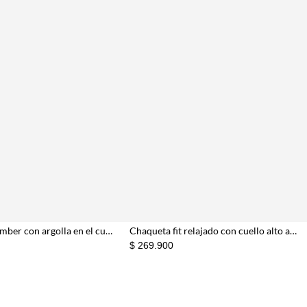
Chaqueta bomber con argolla en el cuello tipo cuero café para mujer
Chaqueta fit relajado con cuello alto asimétrico en denim para mujer
$ 269.900