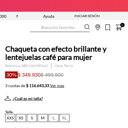
EVA COLECCIÓN ENTRA YA
Ayuda
ENVÍO GRATIS DESDE $250.000
Busca tus favoritos
0
Chaqueta con efecto brillante y
lentejuelas café para mujer
Referencia
:
ABR-CHA-0001412
Tennis
30%
$ 349.930
$ 499.900
3 cuotas de
$ 116.643,33
Ver más
¿Cuál es mi talla?
Talla
XXS
XS
S
M
L
XL