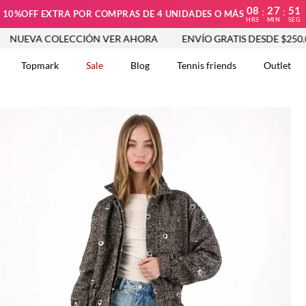
08
27
50
:
:
10%OFF EXTRA POR COMPRAS DE 4 UNIDADES O MÁS
HRS
MIN
SEG
OLECCIÓN VER AHORA
ENVÍO GRATIS DESDE $250.000
NU
Topmark
Sale
Blog
Tennis friends
Outlet
DOS