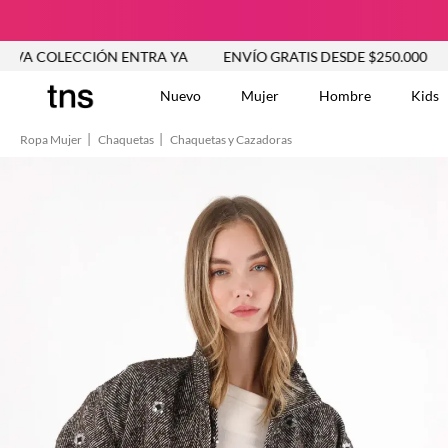
CCIÓN ENTRA YA
ENVÍO GRATIS DESDE $250.000
NUEVA C
Nuevo
Mujer
Hombre
Kids
Ropa Mujer
Chaquetas
Chaquetas y Cazadoras
TÉRMINOS MÁS BUSCA
Tshirts
1
.
Vestidos
2
.
Jeans Mujer
3
.
Blusas
4
.
Chaleco
5
.
Falda
6
.
Chaqueta
7
.
Vestido
8
.
Short
9
.
Camisetas Mujer
10
.