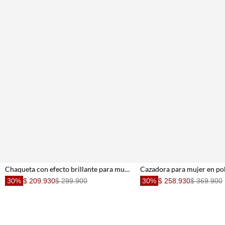
Chaqueta con efecto brillante para mujer
30%
$ 209.930
$ 299.900
30%
$ 258.930
$ 369.900