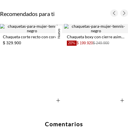
Recomendados para ti
Nuevo
Chaqueta corte recto con cordones dorados de algodón negro para mujer
Chaqueta boxy con cierre asimétrico de botones metálicos en algodón negro para mujer
20%
$ 199.920
$ 249.900
30%
$ 230.930
$ 32
+
+
Comentarios