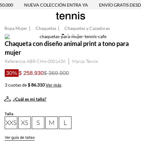
0.000
NUEVA COLECCIÓN ENTRA YA
ENVÍO GRATIS DESDE
Ropa Mujer
Chaquetas
Chaquetas y Cazadoras
Chaqueta con diseño animal print a tono para
mujer
Referencia
:
ABR-CHA-0001438
Tennis
30%
$ 258.930
$ 369.900
3 cuotas de
$ 86.310
Ver más
¿Cuál es mi talla?
Talla
XXS
XS
S
M
L
Ver guía de tallas