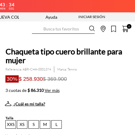
43
33
:
MIN
SEG
CCIÓN ENTRA YA
ENVÍO GRATIS DESDE $250.000
Ayuda
Busca tus favoritos
0
Chaqueta tipo cuero brillante para
mujer
Referencia
:
ABR-CHA-0001374
Tennis
30%
$ 258.930
$ 369.900
3 cuotas de
$ 86.310
Ver más
¿Cuál es mi talla?
Talla
XXS
XS
S
M
L