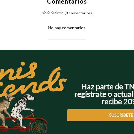
Comentarios
☆
☆
☆
☆
☆
(0 comentarios)
No hay comentarios.
Haz parte de T
regístrate o actual
recibe 2
SUSCRÍBETE