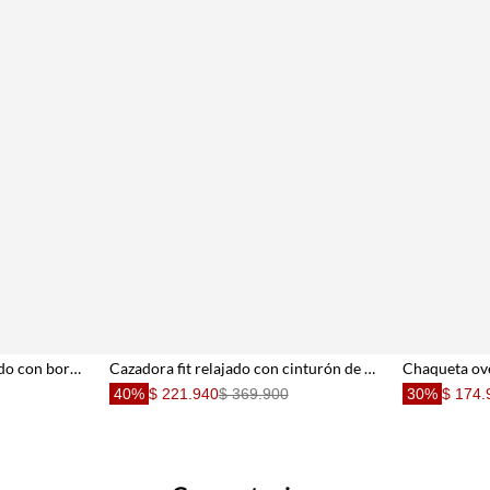
Chaqueta bomber fit relajado con bordado floral en algodón azul índigo para mujer
Cazadora fit relajado con cinturón de algodón beige para mujer
40%
$ 221.940
$ 369.900
30%
$ 174.