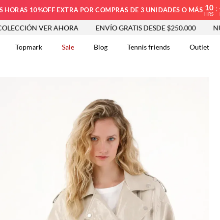
10
:
S HORAS 10%OFF EXTRA POR COMPRAS DE 3 UNIDADES O MÁS
HRS
 VER AHORA
ENVÍO GRATIS DESDE $250.000
NUEVA COLE
Topmark
Sale
Blog
Tennis friends
Outlet
DOS