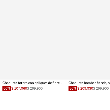
Chaqueta torera con apliques de flores para mujer
60%
$ 107.960
$ 269.900
30%
$ 209.930
$ 299.900