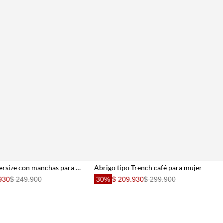
Chaqueta oversize con manchas para mujer
Abrigo tipo Trench café para mujer
930
$ 249.900
30%
$ 209.930
$ 299.900