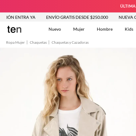
ÚLTIMA
RA YA
ENVÍO GRATIS DESDE $250.000
NUEVA COLECCIÓN
Nuevo
Mujer
Hombre
Kids
Ropa Mujer
Chaquetas
Chaquetas y Cazadoras
TÉRMINOS MÁS BUSCA
Tshirts
1
.
Vestidos
2
.
Jeans Mujer
3
.
Blusas
4
.
Chaleco
5
.
Falda
6
.
Vestido
7
.
Chaqueta
8
.
Short
9
.
Camisetas Mujer
10
.