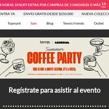
14
:
S HORAS 10%OFF EXTRA POR COMPRAS DE 3 UNIDADES O MÁS
HRS
YA
ENVÍO GRATIS DESDE $250.000
NUEVA COLECCIÓN VE
Topmark
Sale
Blog
Tennis friends
Outlet
DOS
Regístrate para asistir al evento