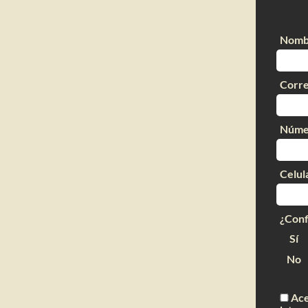
Nomb
Corre
Núme
Celul
¿Conf
Sí
No
Ace