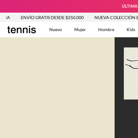
ÚLTIMA
ENVÍO GRATIS DESDE $250.000
NUEVA COLECCIÓN ENTRA 
Nuevo
Mujer
Hombre
Kids
TÉRMINOS MÁS BUSCA
Tshirts
1
.
Vestidos
2
.
Jeans Mujer
3
.
Blusas
4
.
Chaleco
5
.
Falda
6
.
Vestido
7
.
Chaqueta
8
.
Short
9
.
Camisetas Mujer
10
.