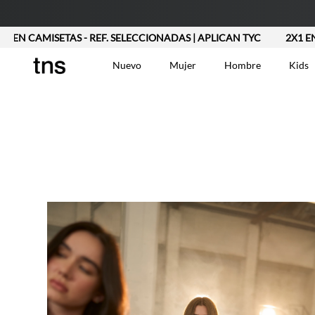
X1 EN CAMISETAS - REF. SELECCIONADAS | APLICAN TYC
NUEV
Nuevo
Mujer
Hombre
Kids
TÉRMINOS MÁS BUSCA
Vestidos
1
.
Blusas
2
.
Jeans Mujer
3
.
Chaleco
4
.
Falda
5
.
Vestido
6
.
Chaqueta
7
.
Short
8
.
Bermuda
9
.
Camisetas Mujer
10
.