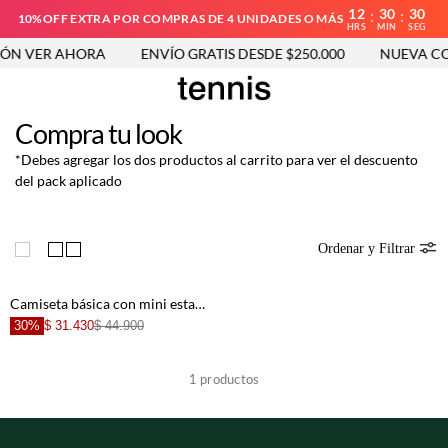
12
30
30
:
:
10%OFF EXTRA POR COMPRAS DE 4 UNIDADES O MÁS
HRS
MIN
SEG
ÓN VER AHORA
ENVÍO GRATIS DESDE $250.000
NUEVA CO
Compra tu look
*Debes agregar los dos productos al carrito para ver el descuento
del pack aplicado
Ordenar y Filtrar
Camiseta básica con mini estampado blanca para hombre
30%
$ 31.430
$ 44.900
1
productos