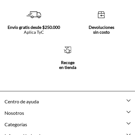
Envío gratis desde $250.000
Devoluciones
Aplica TyC
sin costo
Recoge
en tienda
Centro de ayuda
Mis pedidos
Nosotros
Rastrea tu pedido
Acerca de Tennis
Categorías
Devoluciones
Tennis Ecuador
Nuevo