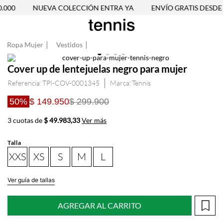
000
NUEVA COLECCIÓN ENTRA YA
ENVÍO GRATIS DESDE $
Ropa Mujer
Vestidos
Cover up de lentejuelas negro para mujer
Referencia
:
TPI-COV-0001345
Tennis
50%
$ 149.950
$ 299.900
3 cuotas de
$ 49.983,33
Ver más
Talla
XXS
XS
S
M
L
Ver guía de tallas
AGREGAR AL CARRITO