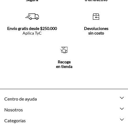
Envío gratis desde $250.000
Devoluciones
Aplica TyC
sin costo
Recoge
en tienda
Centro de ayuda
Mis pedidos
Nosotros
Rastrea tu pedido
Acerca de Tennis
Categorías
Devoluciones