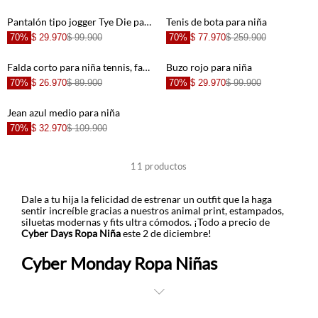
Pantalón tipo jogger Tye Die para niña
Tenis de bota para niña
70%
$ 29.970
$ 99.900
70%
$ 77.970
$ 259.900
+
+
Falda corto para niña tennis, faldas plano entero
Buzo rojo para niña
70%
$ 26.970
$ 89.900
70%
$ 29.970
$ 99.900
+
+
Jean azul medio para niña
70%
$ 32.970
$ 109.900
+
+
11
productos
+
+
Dale a tu hija la felicidad de estrenar un outfit que la haga
sentir increíble gracias a nuestros animal print, estampados,
siluetas modernas y fits ultra cómodos. ¡Todo a precio de
Cyber Days Ropa Niña
este 2 de diciembre!
+
+
Cyber Monday Ropa Niñas
+
En este evento promocional, los morados son protagonistas,
con descuentos del 40%, ya que es un color moderno y muy
versátil. Lo encontrarás en buzos oversize, pantalones wide leg