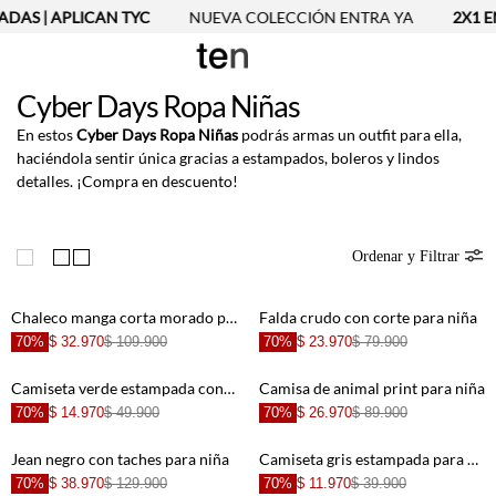
ADAS | APLICAN TYC
NUEVA COLECCIÓN ENTRA YA
2X1 EN
Cyber Days Ropa Niñas
En estos
Cyber Days Ropa Niñas
podrás armas un outfit para ella,
haciéndola sentir única gracias a estampados, boleros y lindos
detalles. ¡Compra en descuento!
Ordenar y Filtrar
Chaleco manga corta morado para niña
Falda crudo con corte para niña
70%
$ 32.970
$ 109.900
70%
$ 23.970
$ 79.900
Camiseta verde estampada con brillos para niña
Camisa de animal print para niña
70%
$ 14.970
$ 49.900
70%
$ 26.970
$ 89.900
Jean negro con taches para niña
Camiseta gris estampada para niña
70%
$ 38.970
$ 129.900
70%
$ 11.970
$ 39.900