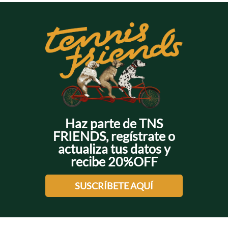
y hasta en vestidos estampados con mangas bombachas.
Los colores neutros también nos encantan y son
superversátiles. Los encontrarás en nuestros vestidos
estampados, jeans tipo mom fit o super slim, así como en faldas
y camisas de silueta clásica.
Si buscas una vibe rockstar, no te pierdas nuestros buzos con
lentejuelas, chaquetas denim, jeans con tachas y, para
completar el outfit, unos tenis de bota con escarcha.
¡Haz parte de estos Cyber Days Ropa Niñas de Tennis
Colombia ahora y recibe envío gratis si tu compra es de
$250,000 o más!
Haz parte de TNS
FRIENDS, regístrate o
actualiza tus datos y
recibe 20%OFF
SUSCRÍBETE AQUÍ