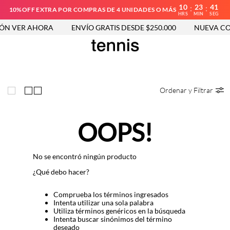
10
23
41
:
:
10%OFF EXTRA POR COMPRAS DE 4 UNIDADES O MÁS
HRS
MIN
SEG
ÓN VER AHORA
ENVÍO GRATIS DESDE $250.000
NUEVA COL
Ordenar y Filtrar
OOPS!
No se encontró ningún producto
¿Qué debo hacer?
Comprueba los términos ingresados
Intenta utilizar una sola palabra
Utiliza términos genéricos en la búsqueda
Intenta buscar sinónimos del término
deseado