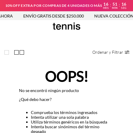
16
51
16
:
:
10%OFF EXTRA POR COMPRAS DE 4 UNIDADES O MÁS
HRS
MIN
SEG
AHORA
ENVÍO GRATIS DESDE $250.000
NUEVA COLECCIÓN 
Ordenar y Filtrar
OOPS!
No se encontró ningún producto
¿Qué debo hacer?
Comprueba los términos ingresados
Intenta utilizar una sola palabra
Utiliza términos genéricos en la búsqueda
Intenta buscar sinónimos del término
deseado