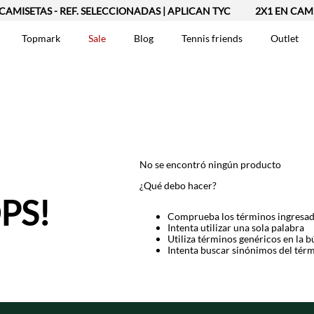
AMISETAS - REF. SELECCIONADAS | APLICAN TYC
2X1 EN CAMIS
Topmark
Sale
Blog
Tennis friends
Outlet
DOS
No se encontró ningún producto
¿Qué debo hacer?
PS!
Comprueba los términos ingresa
Intenta utilizar una sola palabra
Utiliza términos genéricos en la 
Intenta buscar sinónimos del tér