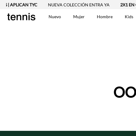
AS | APLICAN TYC
NUEVA COLECCIÓN ENTRA YA
2X1 EN C
Nuevo
Mujer
Hombre
Kids
TÉRMINOS MÁS BUSCA
Vestidos
1
.
Blusas
2
.
Jeans Mujer
3
.
Chaleco
4
.
Falda
5
.
Vestido
OO
6
.
Chaqueta
7
.
Short
8
.
Bermuda
9
.
Camisetas Mujer
10
.