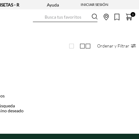
ETAS - REF. SELECCIONADAS | APLICAN TYC
Ayuda
Busca tus favoritos
0
Ordenar y Filtrar
dos
búsqueda
mino deseado