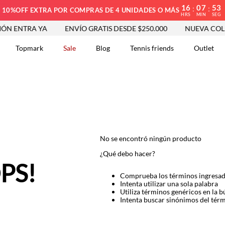
16
07
53
:
:
10%OFF EXTRA POR COMPRAS DE 4 UNIDADES O MÁS
HRS
MIN
SEG
N ENTRA YA
ENVÍO GRATIS DESDE $250.000
NUEVA COLE
Topmark
Sale
Blog
Tennis friends
Outlet
DOS
No se encontró ningún producto
¿Qué debo hacer?
PS!
Comprueba los términos ingresa
Intenta utilizar una sola palabra
Utiliza términos genéricos en la 
Intenta buscar sinónimos del tér