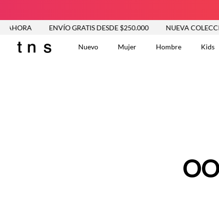
 AHORA
ENVÍO GRATIS DESDE $250.000
NUEVA COLECCIÓ
Nuevo
Mujer
Hombre
Kids
TÉRMINOS MÁS BUSCA
Tshirts
1
.
Vestidos
2
.
Jeans Mujer
3
.
Blusas
4
.
Chaleco
5
.
Falda
OO
6
.
Chaqueta
7
.
Vestido
8
.
Short
9
.
Camisetas Mujer
10
.