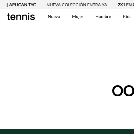
S | APLICAN TYC
NUEVA COLECCIÓN ENTRA YA
2X1 EN C
Nuevo
Mujer
Hombre
Kids
TÉRMINOS MÁS BUSCA
Vestidos
1
.
Blusas
2
.
Jeans Mujer
3
.
Chaleco
4
.
Falda
5
.
Vestido
OO
6
.
Chaqueta
7
.
Short
8
.
Bermuda
9
.
Camisetas Mujer
10
.