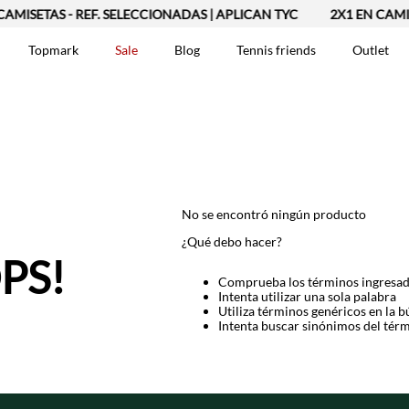
AMISETAS - REF. SELECCIONADAS | APLICAN TYC
2X1 EN CAMIS
Topmark
Sale
Blog
Tennis friends
Outlet
DOS
No se encontró ningún producto
¿Qué debo hacer?
PS!
Comprueba los términos ingresa
Intenta utilizar una sola palabra
Utiliza términos genéricos en la 
Intenta buscar sinónimos del tér