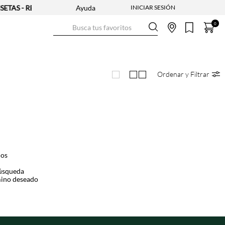
ETAS - REF. SELECCIONADAS | APLICAN TYC
Ayuda
Busca tus favoritos
0
Ordenar y Filtrar
dos
búsqueda
mino deseado