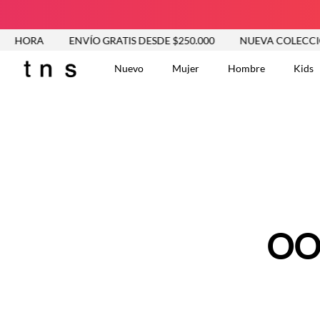
 AHORA
ENVÍO GRATIS DESDE $250.000
NUEVA COLECCIÓ
Nuevo
Mujer
Hombre
Kids
TÉRMINOS MÁS BUSCA
Vestidos
1
.
Blusas
2
.
Jeans Mujer
3
.
Chaleco
4
.
Falda
5
.
Vestido
OO
6
.
Chaqueta
7
.
Short
8
.
Bermuda
9
.
Camisetas Mujer
10
.