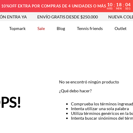
10
18
04
:
:
10%OFF EXTRA POR COMPRAS DE 4 UNIDADES O MÁS
HRS
MIN
SEG
N ENTRA YA
ENVÍO GRATIS DESDE $250.000
NUEVA COLEC
Topmark
Sale
Blog
Tennis friends
Outlet
DOS
No se encontró ningún producto
¿Qué debo hacer?
PS!
Comprueba los términos ingresa
Intenta utilizar una sola palabra
Utiliza términos genéricos en la 
Intenta buscar sinónimos del tér