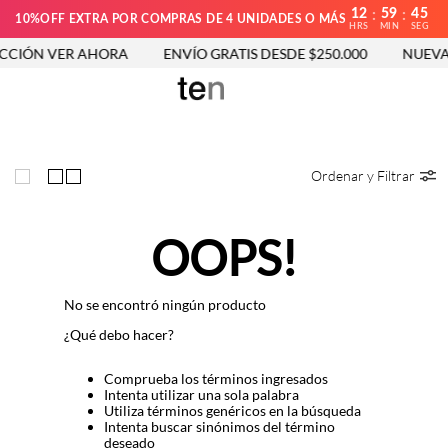
12
59
45
:
:
10%OFF EXTRA POR COMPRAS DE 4 UNIDADES O MÁS
HRS
MIN
SEG
CCIÓN VER AHORA
ENVÍO GRATIS DESDE $250.000
NUEVA 
Ordenar y Filtrar
OOPS!
No se encontró ningún producto
¿Qué debo hacer?
Comprueba los términos ingresados
Intenta utilizar una sola palabra
Utiliza términos genéricos en la búsqueda
Intenta buscar sinónimos del término
deseado