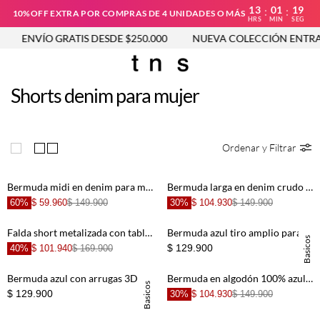
13
01
19
:
:
10%OFF EXTRA POR COMPRAS DE 4 UNIDADES O MÁS
HRS
MIN
SEG
ENVÍO GRATIS DESDE $250.000
NUEVA COLECCIÓN ENTRA
Shorts denim para mujer
Ordenar y Filtrar
Bermuda midi en denim para mujer
Bermuda larga en denim crudo para mujer
60%
$ 59.960
$ 149.900
30%
$ 104.930
$ 149.900
Falda short metalizada con tablas para mujer
Bermuda azul tiro amplio para mujer
Basicos
$ 129.900
40%
$ 101.940
$ 169.900
Bermuda azul con arrugas 3D para mujer
Bermuda en algodón 100% azul para mujer
Basicos
$ 129.900
30%
$ 104.930
$ 149.900