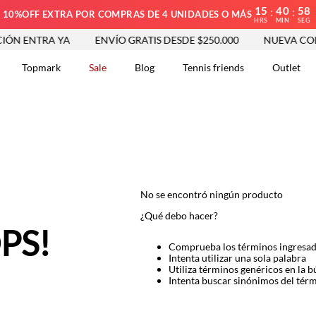
15
40
58
:
:
10%OFF EXTRA POR COMPRAS DE 4 UNIDADES O MÁS
HRS
MIN
SEG
ÓN ENTRA YA
ENVÍO GRATIS DESDE $250.000
NUEVA COLE
Topmark
Sale
Blog
Tennis friends
Outlet
DOS
No se encontró ningún producto
¿Qué debo hacer?
PS!
Comprueba los términos ingresa
Intenta utilizar una sola palabra
Utiliza términos genéricos en la 
Intenta buscar sinónimos del tér