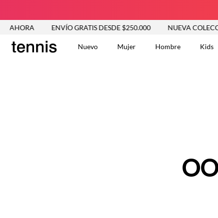
R AHORA
ENVÍO GRATIS DESDE $250.000
NUEVA COLECCI
Nuevo
Mujer
Hombre
Kids
TÉRMINOS MÁS BUSCA
Tshirts
1
.
Vestidos
2
.
Jeans Mujer
3
.
Blusas
4
.
Chaleco
5
.
Falda
OO
6
.
Chaqueta
7
.
Vestido
8
.
Short
9
.
Camisetas Mujer
10
.