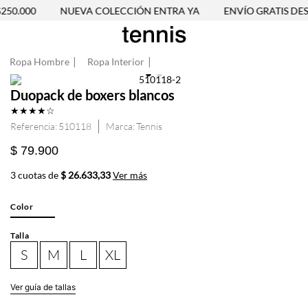
50.000
NUEVA COLECCIÓN ENTRA YA
ENVÍO GRATIS DESD
Ropa Hombre
Ropa Interior
Duopack de boxers blancos
★
★
★
★
☆
Referencia
:
510118
Tennis
$ 79.900
3 cuotas de
$ 26.633,33
Ver más
Color
Talla
S
M
L
XL
Ver guía de tallas