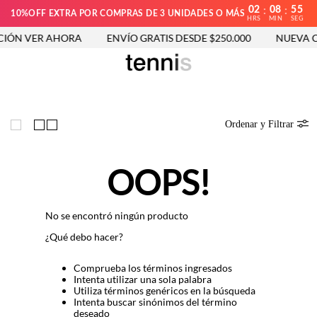
02
08
55
:
:
10%OFF EXTRA POR COMPRAS DE 3 UNIDADES O MÁS
HRS
MIN
SEG
IÓN VER AHORA
ENVÍO GRATIS DESDE $250.000
NUEVA C
Ordenar y Filtrar
OOPS!
No se encontró ningún producto
¿Qué debo hacer?
Comprueba los términos ingresados
Intenta utilizar una sola palabra
Utiliza términos genéricos en la búsqueda
Intenta buscar sinónimos del término
deseado