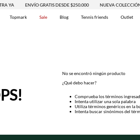
A
ENVÍO GRATIS DESDE $250.000
NUEVA COLECCIÓN VER
Topmark
Sale
Blog
Tennis friends
Outlet
DOS
No se encontró ningún producto
¿Qué debo hacer?
PS!
Comprueba los términos ingresa
Intenta utilizar una sola palabra
Utiliza términos genéricos en la 
Intenta buscar sinónimos del tér