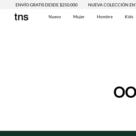
ENVÍO GRATIS DESDE $250.000
NUEVA COLECCIÓN ENTRA Y
Nuevo
Mujer
Hombre
Kids
TÉRMINOS MÁS BUSCA
Tshirts
1
.
Vestidos
2
.
Jeans Mujer
3
.
Blusas
4
.
Chaleco
5
.
Falda
OO
6
.
Chaqueta
7
.
Vestido
8
.
Short
9
.
Camisetas Mujer
10
.