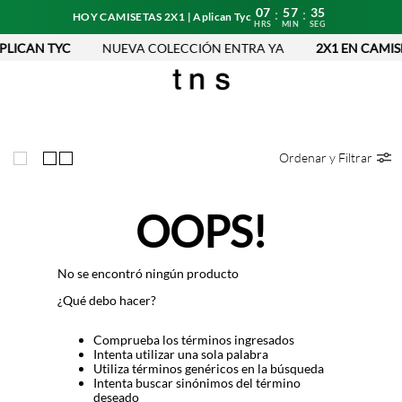
07
57
35
:
:
HOY CAMISETAS 2X1 | Aplican Tyc
HRS
MIN
SEG
PLICAN TYC
NUEVA COLECCIÓN ENTRA YA
2X1 EN CAMISE
Ordenar y Filtrar
OOPS!
No se encontró ningún producto
¿Qué debo hacer?
Comprueba los términos ingresados
Intenta utilizar una sola palabra
Utiliza términos genéricos en la búsqueda
Intenta buscar sinónimos del término
deseado