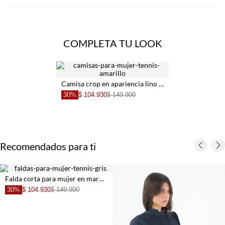
COMPLETA TU LOOK
Camisa crop en apariencia lino amarilla para mujer
30%
$ 104.930
$ 149.900
Recomendados para ti
Falda corta para mujer en marfil fit evasé con calado floral
30%
$ 104.930
$ 149.900
+