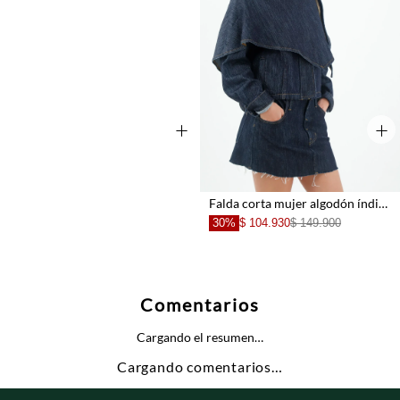
+
+
Falda corta mujer algodón índigo fit recto con deshilachado
30%
$ 104.930
$ 149.900
Comentarios
Cargando el resumen…
Cargando comentarios…