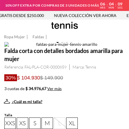
06
04
09
:
:
10%OFF EXTRA POR COMPRAS DE 3 UNIDADES O MÁS
HRS
MIN
SEG
ATIS DESDE $250.000
NUEVA COLECCIÓN VER AHORA
EN
Ropa Mujer
Faldas
Falda corta con detalles bordados amarilla para
mujer
Referencia
:
FAL-PLA-COR-0000859
Tennis
30%
$ 104.930
$ 149.900
3 cuotas de
$ 34.976,67
Ver más
¿Cuál es mi talla?
Talla
XXS
XS
S
M
L
XL