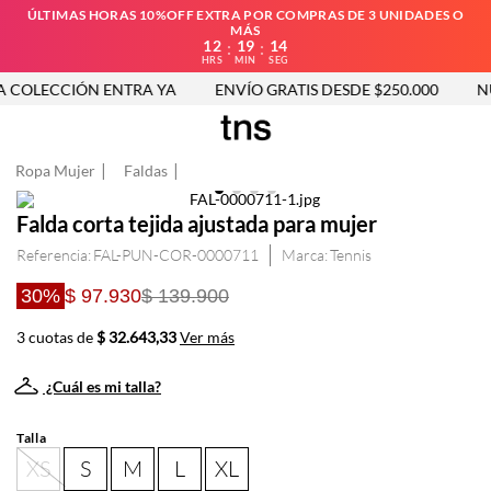
ÚLTIMAS HORAS 10%OFF EXTRA POR COMPRAS DE 3 UNIDADES O
MÁS
12
19
14
:
:
HRS
MIN
SEG
COLECCIÓN ENTRA YA
ENVÍO GRATIS DESDE $250.000
NU
Ropa Mujer
Faldas
Falda corta tejida ajustada para mujer
Referencia
:
FAL-PUN-COR-0000711
Tennis
30%
$ 97.930
$ 139.900
3 cuotas de
$ 32.643,33
Ver más
¿Cuál es mi talla?
Talla
XS
S
M
L
XL