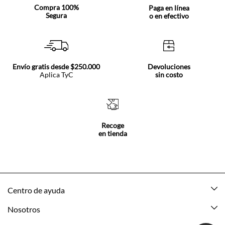
Compra 100%
Paga en línea
Segura
o en efectivo
Envío gratis desde $250.000
Devoluciones
Aplica TyC
sin costo
Recoge
en tienda
Centro de ayuda
Mis pedidos
Nosotros
Rastrea tu pedido
Acerca de Tennis