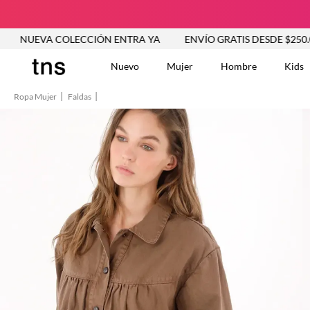
A COLECCIÓN ENTRA YA
ENVÍO GRATIS DESDE $250.000
N
Nuevo
Mujer
Hombre
Kids
Ropa Mujer
Faldas
TÉRMINOS MÁS BUSCA
Tshirts
1
.
Vestidos
2
.
Jeans Mujer
3
.
Blusas
4
.
Chaleco
5
.
Falda
6
.
Chaqueta
7
.
Vestido
8
.
Short
9
.
Camisetas Mujer
10
.