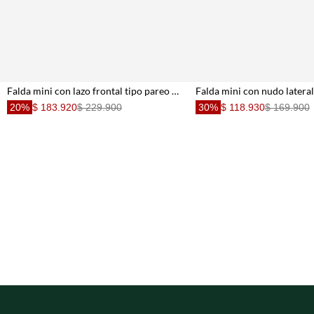
Falda mini con lazo frontal tipo pareo en algodón gris para mujer
20%
$ 183.920
$ 229.900
30%
$ 118.930
$ 169.900