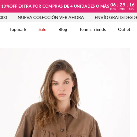
06
29
15
:
:
10%OFF EXTRA POR COMPRAS DE 4 UNIDADES O MÁS
HRS
MIN
SEG
UEVA COLECCIÓN VER AHORA
ENVÍO GRATIS DESDE $250.000
Topmark
Sale
Blog
Tennis friends
Outlet
DOS