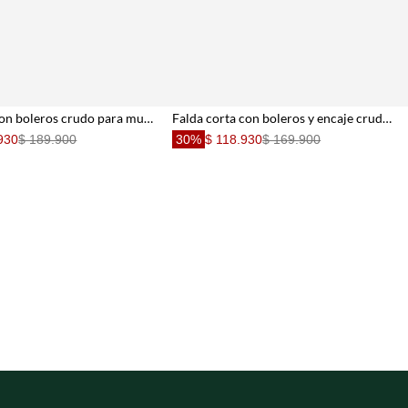
Falda larga con boleros crudo para mujer
Falda corta con boleros y encaje crudo para mujer
930
$ 189.900
30%
$ 118.930
$ 169.900