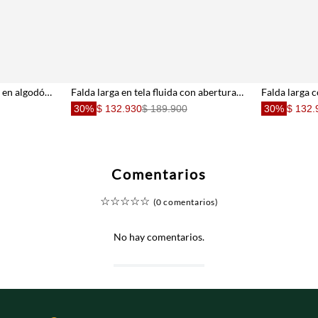
Falda mini con nudo lateral en algodón blanco y amarillo para mujer
Falda larga en tela fluida con aberturas crudo para mujer
30%
$ 132.930
$ 189.900
30%
$ 132.
Comentarios
☆
☆
☆
☆
☆
(0 comentarios)
No hay comentarios.