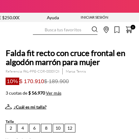
NUEVA COLECCIÓN ENTRA YA
Ayuda
ENVÍO GRATIS DESDE $250
Busca tus favoritos
0
Falda fit recto con cruce frontal en
algodón marrón para mujer
Referencia
:
FAL-PPE-COR-0000928
Tennis
10%
$ 170.910
$ 189.900
3 cuotas de
$ 56.970
Ver más
¿Cuál es mi talla?
Talla
2
4
6
8
10
12