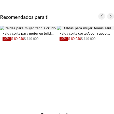
Recomendados para ti
Falda corta para mujer en tejido ligero color crema silueta globo con cintura fruncida
Falda corta corte A con ruedo deshilachado en algodón azul para mujer
40%
$ 89.940
$ 149.900
40%
$ 89.940
$ 149.900
+
+