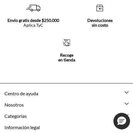
Envío gratis desde $250.000
Devoluciones
Aplica TyC
sin costo
Recoge
en tienda
Centro de ayuda
Mis pedidos
Nosotros
Rastrea tu pedido
Acerca de Tennis
Categorías
Devoluciones
Tennis Ecuador
Nuevo
Información legal
Mi cuenta