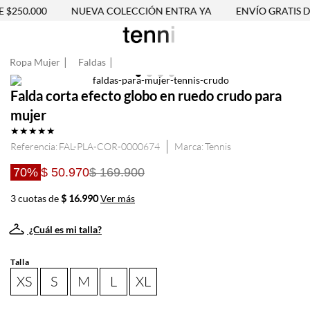
$250.000
NUEVA COLECCIÓN ENTRA YA
ENVÍO GRATIS DE
Ropa Mujer
Faldas
Falda corta efecto globo en ruedo crudo para
mujer
★
★
★
★
★
Referencia
:
FAL-PLA-COR-0000674
Tennis
70%
$ 50.970
$ 169.900
3 cuotas de
$ 16.990
Ver más
¿Cuál es mi talla?
Talla
XS
S
M
L
XL