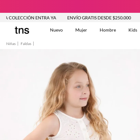
CCIÓN ENTRA YA
ENVÍO GRATIS DESDE $250.000
NUEVA 
Nuevo
Mujer
Hombre
Kids
Niñas
Faldas
TÉRMINOS MÁS BUSCA
Vestidos
1
.
Blusas
2
.
Jeans Mujer
3
.
Chaleco
4
.
Falda
5
.
Vestido
6
.
Chaqueta
7
.
Short
8
.
Bermuda
9
.
Camisetas Mujer
10
.