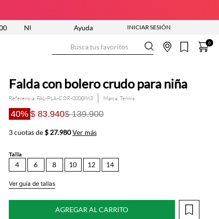
UEVA COLECCIÓN ENTRA YA
Ayuda
ENVÍO GRATIS DESDE $250.000
Busca tus favoritos
0
Falda con bolero crudo para niña
Referencia
:
FAL-PLA-COR-0000863
Tennis
40%
$ 83.940
$ 139.900
3 cuotas de
$ 27.980
Ver más
Talla
4
6
8
10
12
14
Ver guía de tallas
AGREGAR AL CARRITO