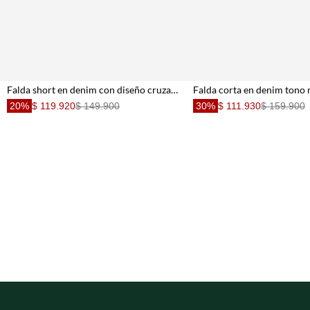
Falda short en denim con diseño cruzado en azul para niña
20%
$ 119.920
$ 149.900
30%
$ 111.930
$ 159.900