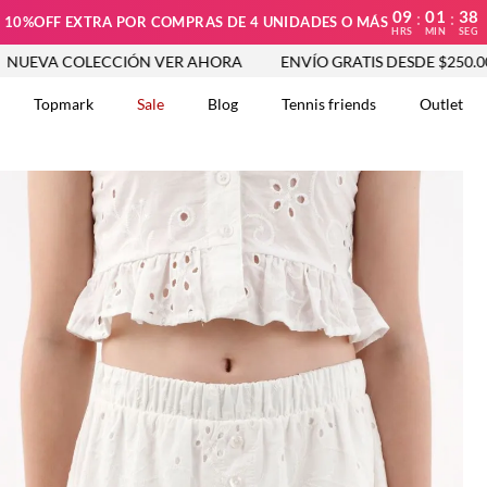
09
01
36
:
:
10%OFF EXTRA POR COMPRAS DE 4 UNIDADES O MÁS
HRS
MIN
SEG
COLECCIÓN VER AHORA
ENVÍO GRATIS DESDE $250.000
N
Topmark
Sale
Blog
Tennis friends
Outlet
DOS