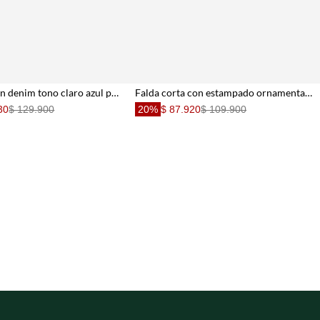
Falda corta en denim tono claro azul para niña
Falda corta con estampado ornamental y pretina elástica en azul para niña
30
$ 129.900
20%
$ 87.920
$ 109.900