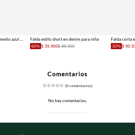
Falda corta en denim tono medio azul para niña
Falda estilo short en denim para niña
60%
$ 39.960
$ 99.900
30%
$ 90.9
Comentarios
☆
☆
☆
☆
☆
(0 comentarios)
No hay comentarios.