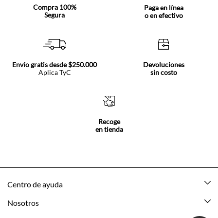
Compra 100%
Paga en línea
Segura
o en efectivo
Envío gratis desde $250.000
Devoluciones
Aplica TyC
sin costo
Recoge
en tienda
Centro de ayuda
Mis pedidos
Nosotros
Rastrea tu pedido
Acerca de Tennis