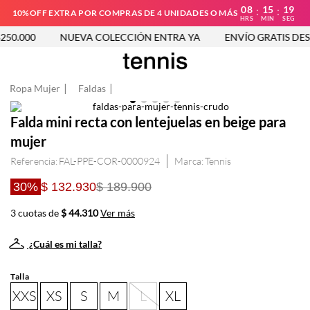
08
15
19
:
:
10%OFF EXTRA POR COMPRAS DE 4 UNIDADES O MÁS
HRS
MIN
SEG
0.000
NUEVA COLECCIÓN ENTRA YA
ENVÍO GRATIS DESDE
Ropa Mujer
Faldas
Falda mini recta con lentejuelas en beige para
mujer
Referencia
:
FAL-PPE-COR-0000924
Tennis
30%
$ 132.930
$ 189.900
3 cuotas de
$ 44.310
Ver más
¿Cuál es mi talla?
Talla
XXS
XS
S
M
L
XL