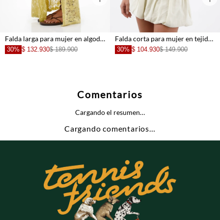
Falda larga para mujer en algodón amarillo pastel fit fluido con encaje floral
Falda corta para mujer en tejido ligero color crema silueta globo con cintura fruncida
30%
$ 132.930
$ 189.900
30%
$ 104.930
$ 149.900
Comentarios
Cargando el resumen…
Cargando comentarios…