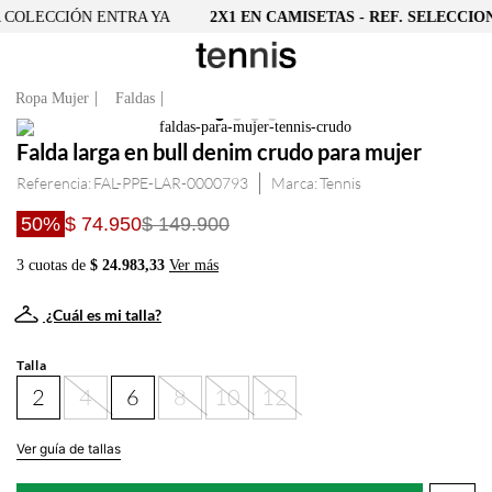
COLECCIÓN ENTRA YA
2X1 EN CAMISETAS - REF. SELECCION
Ropa Mujer
Faldas
Falda larga en bull denim crudo para mujer
Referencia
:
FAL-PPE-LAR-0000793
Tennis
50%
$ 74.950
$ 149.900
3 cuotas de
$ 24.983,33
Ver más
¿Cuál es mi talla?
Talla
2
4
6
8
10
12
Ver guía de tallas