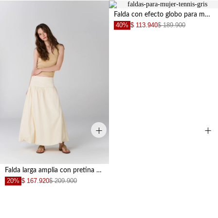
Falda con efecto globo para mujer
40%
$ 113.940
$ 189.900
+
+
Falda larga amplia con pretina ancha en algodón crudo para mujer
20%
$ 167.920
$ 209.900