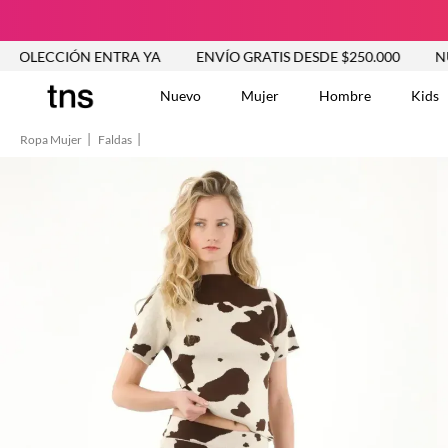
ÓN ENTRA YA
ENVÍO GRATIS DESDE $250.000
NUEVA COLE
Nuevo
Mujer
Hombre
Kids
Ropa Mujer
Faldas
TÉRMINOS MÁS BUSCA
Tshirts
1
.
Vestidos
2
.
Jeans Mujer
3
.
Blusas
4
.
Chaleco
5
.
Falda
6
.
Chaqueta
7
.
Vestido
8
.
Short
9
.
Camisetas Mujer
10
.