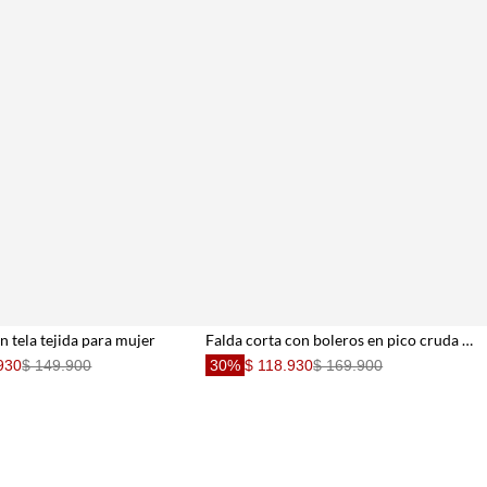
n tela tejida para mujer
Falda corta con boleros en pico cruda para mujer
930
$ 149.900
30%
$ 118.930
$ 169.900