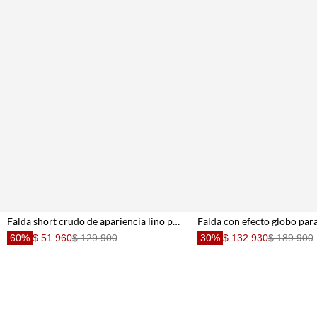
Falda short crudo de apariencia lino para mujer
Falda con efecto globo par
60%
$ 51.960
$ 129.900
30%
$ 132.930
$ 189.900