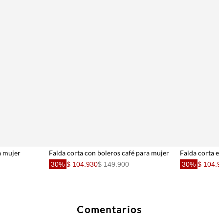
a mujer
Falda corta con boleros café para mujer
Falda corta e
30%
$ 104.930
$ 149.900
30%
$ 104.
Comentarios