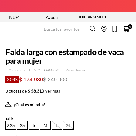
 COLECCIÓN ENTRA YA
Ayuda
ENVÍO GRATIS DESDE $250.000
Busca tus favoritos
0
Falda larga con estampado de vaca
para mujer
Referencia
:
FAL-PUN-MED-0000852
Tennis
30%
$ 174.930
$ 249.900
3 cuotas de
$ 58.310
Ver más
¿Cuál es mi talla?
Talla
XXS
XS
S
M
L
XL