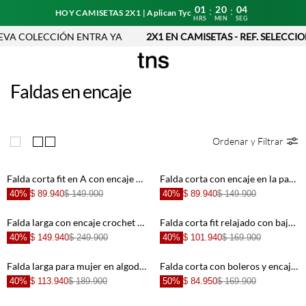
01
20
03
:
:
HOY CAMISETAS 2X1 | Aplican Tyc
HRS
MIN
SEG
VA COLECCIÓN ENTRA YA
2X1 EN CAMISETAS - REF. SELECCIO
Faldas en encaje
Ordenar y Filtrar
Falda corta fit en A con encaje floral de punto beige y marrón para mujer
Falda corta con encaje en la parte inferior blanco para mujer
40%
$ 89.940
$ 149.900
40%
$ 89.940
$ 149.900
Falda larga con encaje crochet floral de algodón marfil para mujer
Falda corta fit relajado con bajo abullonado en encaje blanco para mujer
40%
$ 149.940
$ 249.900
40%
$ 101.940
$ 169.900
Falda larga para mujer en algodón amarillo pastel fit fluido con encaje floral
Falda corta con boleros y encaje crudo para mujer
40%
$ 113.940
$ 189.900
50%
$ 84.950
$ 169.900