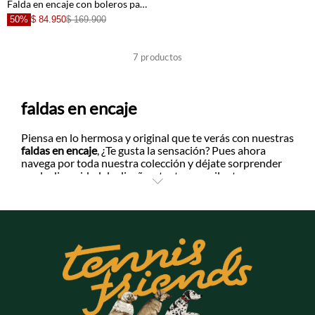
Falda en encaje con boleros para mujer
50%
$ 84.950
$ 169.900
+
+
7
productos
+
+
faldas en encaje
+
+
Piensa en lo hermosa y original que te verás con nuestras
faldas en encaje
, ¿Te gusta la sensación? Pues ahora
navega por toda nuestra colección y déjate sorprender
por la diversidad de diseños, texturas y siluetas que
+
hemos creado para ti.
¿Qué tal una
falda de encajes
corta con boleros?, o ¿Una
larga con forro corto y apertura en los lados? Puedes
combinarlas con una camisa manga larga del mismo tono
y quedas lista para ir a la oficina, o crea un look urbano
con tus tenis favoritos y una camiseta oversize.
Descubre nuestros fits holgados o ajustados y tallas
desde la XS hasta la XL. Pensamos en cada una de
ustedes, es por esto que por compras superiores a