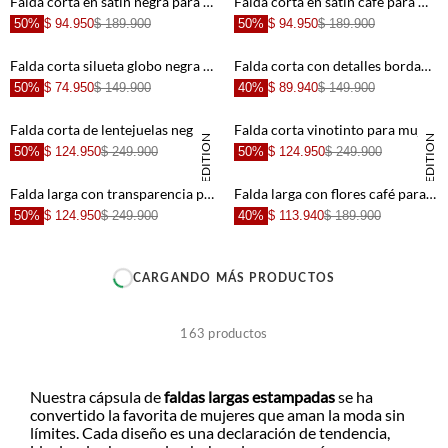
Falda corta en satín negra para mujer
Falda corta en satín café para mujer
50%
$ 94.950
$ 189.900
50%
$ 94.950
$ 189.900
+
+
Falda corta silueta globo negra para mujer
Falda corta con detalles bordados amarilla para mujer
50%
$ 74.950
$ 149.900
40%
$ 89.940
$ 149.900
+
+
Falda corta de lentejuelas negra para mujer
Falda corta vinotinto para mujer
SPECIAL EDITION
SPECIAL EDITION
50%
$ 124.950
$ 249.900
50%
$ 124.950
$ 249.900
+
+
Falda larga con transparencia para mujer
Falda larga con flores café para mujer
50%
$ 124.950
$ 249.900
40%
$ 113.940
$ 189.900
+
+
CARGANDO MÁS PRODUCTOS
+
+
163
productos
+
+
Nuestra cápsula de
faldas largas estampadas
se ha
convertido la favorita de mujeres que aman la moda sin
límites. Cada diseño es una declaración de tendencia,
+
+