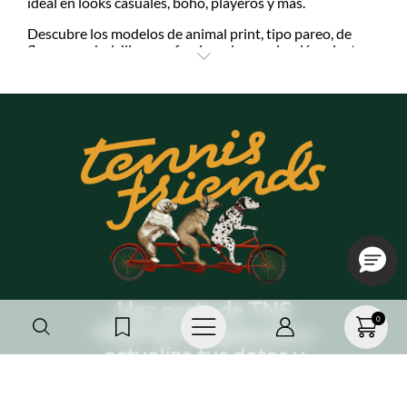
ideal en looks casuales, boho, playeros y más.
Descubre los modelos de animal print, tipo pareo, de
flores, con bolsillos, confeccionadas en algodón, ajuste
con botón interno, con elástico en la pretina y muchos
otros detalles contemporáneos. ¡Encontrarás tu
favorito!
Estas prendas llenan tu clóset de actitud y permiten
combinaciones con crop top o camisetas ajustadas que
balancean la amplitud de la falda. Además, se pueden
llevar con tenis, sandalias o botas. ¡Son más que
versátiles!
Atrévete a jugar con los prints en tendencia, colores
vibrantes o neutros, telas suaves y siluetas con vuelo
para un efecto sofisticado en cada look. ¡Consigue tus
faldas largas estampadas
favoritas en Tennis y pídelas
con envíos hasta la puerta de tu casa!
Haz parte de TNS
0
FRIENDS, regístrate o
actualiza tus datos y
recibe 20%OFF