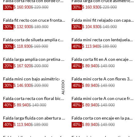
Falda corta recta con borde crochet y flecos de algodón marfil para mujer
Falda larga con cruce asimétrico y botones en lino chocolate para mujer
30%
$ 160.930
$ 229.900
30%
$ 160.930
$ 229.900
+
+
Falda fit recto con cruce frontal en algodón marrón para mujer
Falda mini fit relajado con capa superpuesta en gris claro para mujer
30%
$ 132.930
$ 189.900
30%
$ 104.930
$ 149.900
+
+
Falda corta de silueta amplia con cintura resortada en algodón blanco para mujer
Falda mini recta con lentejuelas en beige para mujer
30%
$ 118.930
$ 169.900
40%
$ 113.940
$ 189.900
+
+
Falda larga amplia con pretina ancha en algodón crudo para mujer
Falda corta fit en A con encaje floral de punto beige y marrón para mujer
20%
$ 167.920
$ 209.900
40%
$ 89.940
$ 149.900
+
+
Falda mini con bajo asimétrico en denim para mujer
Falda mini corte A con flores 3D en verde salvia para mujer
DANIELA SALCEDO
30%
$ 146.930
$ 209.900
40%
$ 89.940
$ 149.900
+
+
Falda corta recta con floral bicolor en beige y menta para mujer
Falda mini corte A con cruce frontal en algodón marfil para mujer
40%
$ 89.940
$ 149.900
40%
$ 89.940
$ 149.900
+
+
Falda larga fluida con abertura lateral en café para mujer
Falda corta con encaje en la parte inferior blanco para mujer
40%
$ 113.940
$ 189.900
40%
$ 89.940
$ 149.900
+
+