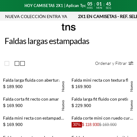
05
01
45
:
:
HOY CAMISETAS 2X1 | Aplican Tyc
HRS
MIN
SEG
NUEVA COLECCIÓN ENTRA YA
2X1 EN CAMISETAS - REF. SEL
Faldas largas estampadas
Ordenar y Filtrar
Falda larga fluida con abertura lateral en punto de modal café para mujer
Falda mini recta con textura floral en algodón marfil para mujer
Nuevo
Nuevo
$ 189.900
$ 169.900
Falda corta fit recto con amarre lateral pareo en terracota para mujer
Falda larga fit fluido con pretina en V en lino color arena para mujer
Nuevo
Nuevo
$ 169.900
$ 229.900
Falda mini recta con estampado desgastado en denim de algodón azul para mujer
Falda corte mini con ruedo curvo estilo tenis en lino blanco para mujer
$ 169.900
30%
$ 118.930
$ 169.900