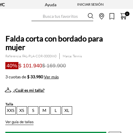
Ayuda
Busca tus favoritos
0
Falda corta con bordado para
mujer
Referencia
:
FAL-PLA-COR-0000860
Tennis
40%
$ 101.940
$ 169.900
3 cuotas de
$ 33.980
Ver más
¿Cuál es mi talla?
Talla
XXS
XS
S
M
L
XL
Ver guía de tallas