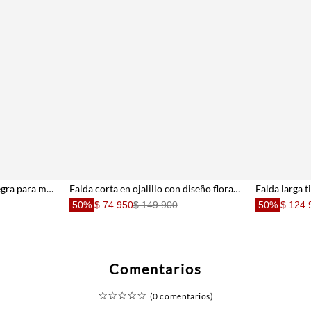
Falda corta silueta globo negra para mujer
Falda corta en ojalillo con diseño floral blanca para mujer
50%
$ 74.950
$ 149.900
50%
$ 124.
Comentarios
☆
☆
☆
☆
☆
(0 comentarios)