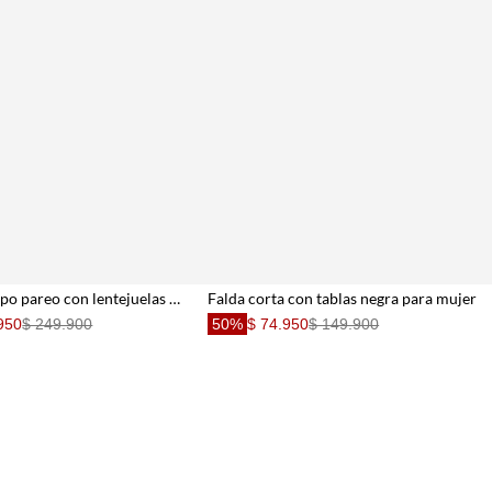
Falda larga tipo pareo con lentejuelas para mujer
Falda corta con tablas negra para mujer
950
$ 249.900
50%
$ 74.950
$ 149.900