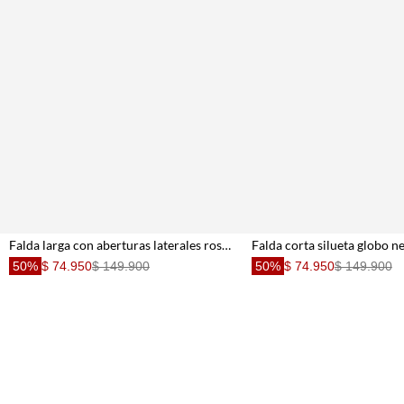
Falda larga con aberturas laterales rosada para mujer
50%
$ 74.950
$ 149.900
50%
$ 74.950
$ 149.900