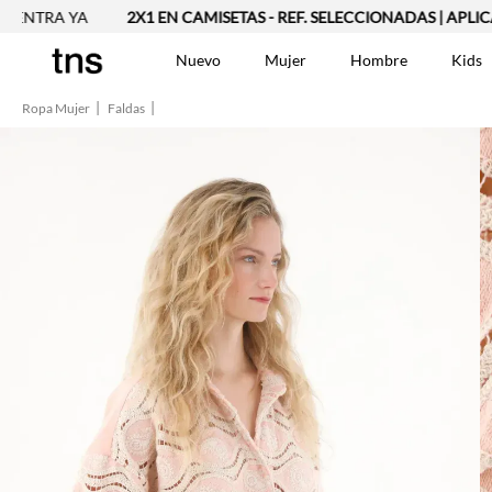
A YA
2X1 EN CAMISETAS - REF. SELECCIONADAS | APLICAN TYC
Nuevo
Mujer
Hombre
Kids
Ropa Mujer
Faldas
TÉRMINOS MÁS BUSCA
Vestidos
1
.
Blusas
2
.
Jeans Mujer
3
.
Chaleco
4
.
Falda
5
.
Vestido
6
.
Chaqueta
7
.
Short
8
.
Bermuda
9
.
Camisetas Mujer
10
.