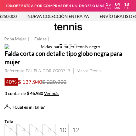
15
04
18
:
:
10%OFF EXTRA POR COMPRAS DE 4 UNIDADES O MÁS
HRS
MIN
SEG
50.000
NUEVA COLECCIÓN ENTRA YA
ENVÍO GRATIS DESD
Ropa Mujer
Faldas
Falda corta con detalle tipo globo negra para
mujer
Referencia
:
FAL-PLA-COR-0000743
Tennis
40%
$ 137.940
$ 229.900
3 cuotas de
$ 45.980
Ver más
¿Cuál es mi talla?
Talla
2
4
6
8
10
12