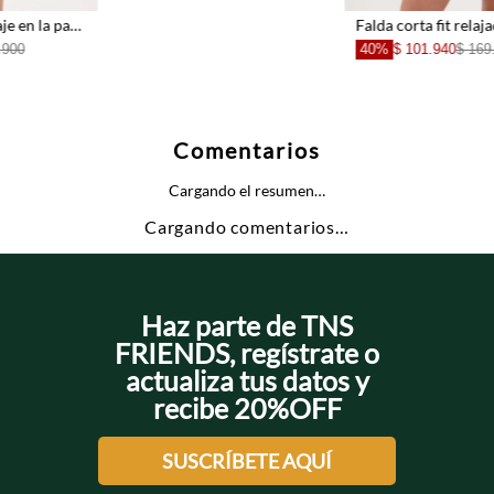
Falda corta fit relajado con bajo abullonado en encaje blanco para mujer
40%
$ 101.940
$ 169.900
Comentarios
Cargando el resumen…
Cargando comentarios…
Haz parte de TNS
FRIENDS, regístrate o
actualiza tus datos y
recibe 20%OFF
SUSCRÍBETE AQUÍ