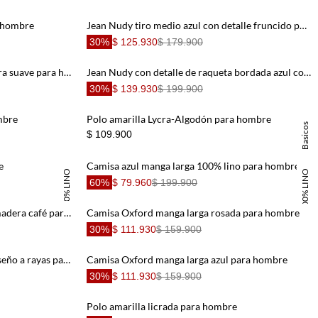
a hombre
Jean Nudy tiro medio azul con detalle fruncido para hombre
30%
$ 125.930
$ 179.900
Jean Skinny black denim con textura suave para hombre
Jean Nudy con detalle de raqueta bordada azul con detalle frontal para hombre
30%
$ 139.930
$ 199.900
mbre
Polo amarilla Lycra-Algodón para hombre
Basicos
$ 109.900
e
Camisa azul manga larga 100% lino para hombre
100% LINO
100% LINO
60%
$ 79.960
$ 199.900
Camisa leñadora con botones en madera café para hombre
Camisa Oxford manga larga rosada para hombre
30%
$ 111.930
$ 159.900
Basicos
Camisa rosada manga larga con diseño a rayas para hombre
Camisa Oxford manga larga azul para hombre
30%
$ 111.930
$ 159.900
Polo amarilla licrada para hombre