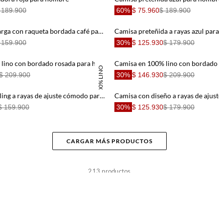
 189.900
60%
$ 75.960
$ 189.900
Camisa manga larga con raqueta bordada café para hombre
Camisa preteñida a rayas azul pa
 159.900
30%
$ 125.930
$ 179.900
Camisa en 100% lino con bordado rosada para hombre
100% LINO
$ 209.900
30%
$ 146.930
$ 209.900
camisa tipo bowling a rayas de ajuste cómodo para hombre de silueta ajustada
$ 159.900
30%
$ 125.930
$ 179.900
CARGAR MÁS PRODUCTOS
213
productos