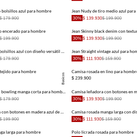
 bolsillos azul para hombre
Jean Nudy de tiro medio azul par
$ 179.900
30%
$ 139.930
$ 199.900
o encerado para hombre
$ 199.900
30%
$ 139.930
$ 199.900
jean nudy cinco bolsillos azul con diseño versátil para hombre de silueta ajustada
Jean Straight vintage azul para ho
$ 179.900
30%
$ 111.930
$ 159.900
 tejido para hombre
Camisa rosada en lino para hombr
Basicos
$ 239.900
Camisa café tipo bowling manga corta para hombre
$ 179.900
30%
$ 139.930
$ 199.900
Camisa leñadora con botones en madera azul de ajuste cómodo para hombre
$ 199.900
30%
$ 111.930
$ 159.900
ga larga para hombre
Polo licrada rosada para hombre