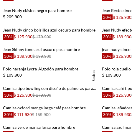
Vestido
8
.
Jean Nudy clásico negro para hombre
Jean Recto cinco
Short
9
.
$ 209.900
30%
$ 125.930
Camisetas Mujer
10
.
Jean Nudy cinco bolsillos azul oscuro para hombre
Jean Nudy efect
30%
$ 125.930
$ 179.900
30%
$ 139.930
Jean Skinny tono azul oscuro para hombre
30%
$ 139.930
$ 199.900
30%
$ 125.930
Polo naranja Lycra-Algodón para hombre
Polo roja cuello
Basicos
$ 109.900
$ 109.900
Camisa tipo bowling con diseño de palmeras para hombre
30%
$ 125.930
$ 179.900
30%
$ 125.930
Camisa oxford manga larga café para hombre
30%
$ 111.930
$ 159.900
30%
$ 139.930
Camisa verde manga larga para hombre
Camisa azul man