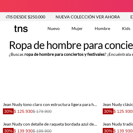
S DESDE $250.000
NUEVA COLECCIÓN VER AHORA
ENVÍO 
Nuevo
Mujer
Hombre
Kids
Ropa de hombre para concier
¿Buscas
ropa de hombre para conciertos y festivales
? ¡Encuéntrala 
TÉRMINOS MÁS BUSCA
Tshirts
1
.
Vestidos
2
.
Jeans Mujer
3
.
Blusas
4
.
Jean Nudy tono claro con estructura ligera para hombre
Jean Nudy clási
Chaleco
5
.
30%
$ 125.930
$ 179.900
30%
$ 125.930
Falda
6
.
Jean Nudy con detalle de raqueta bordada azul de silueta amplia para hombre
Jean Nudy tradi
Chaqueta
7
.
30%
$ 139.930
$ 199.900
30%
$ 139.930