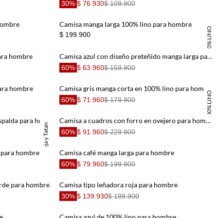
30%
$ 76.930
$ 109.900
hombre
Camisa manga larga 100% lino para hombre
100% LINO
$ 199.900
para hombre
Camisa azul con diseño preteñido manga larga para hombre
60%
$ 63.960
$ 159.900
para hombre
Camisa gris manga corta en 100% lino para hombre
100% LINO
60%
$ 71.960
$ 179.900
Camisa crudo con estampado en espalda para hombre
Camisa a cuadros con forro en ovejero para hombre
TNS x Maleja y Tatan
60%
$ 91.960
$ 229.900
s para hombre
Camisa café manga larga para hombre
60%
$ 79.960
$ 199.900
erde para hombre
Camisa tipo leñadora roja para hombre
30%
$ 139.930
$ 199.900
e
Camisa azul de 100% lino para hombre