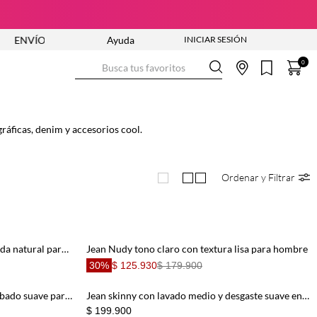
VÍO GRATIS DESDE $250.000
Ayuda
Busca tus favoritos
0
gráficas, denim y accesorios cool.
Ordenar y Filtrar
Jean Nudy tono medio azul con caída natural para hombre
Jean Nudy tono claro con textura lisa para hombre
30%
$ 125.930
$ 179.900
Jean Loose tiro medio azul con acabado suave para hombre
Jean skinny con lavado medio y desgaste suave en denim azul para hombre
$ 199.900