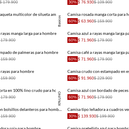
$ 179.900
30%
$ 76.930
$ 109.900
Polo verde con raqueta multicolor de silueta amplia para hombre con acabado ligero
Camisa rosada manga corta para 
Basicos
60%
$ 63.960
$ 159.900
 rayas manga larga para hombre
Camisa azul a rayas manga larga 
 179.900
60%
$ 71.960
$ 179.900
ampado de palmeras para hombre
Camisa café a rayas manga larga 
 159.900
60%
$ 71.960
$ 179.900
 rayas para hombre
 159.900
60%
$ 91.960
$ 229.900
Camisa manga corta en 100% lino crudo para hombre
Camisa azul con bordado de pece
100% LINO
 179.900
60%
$ 71.960
$ 179.900
Camisa crudo con bolsillos delanteros para hombre
Camisa tipo leñadora a cuadros v
 159.900
30%
$ 139.930
$ 199.900
adora roja para hombre
Camisa preteñida azul para hombr