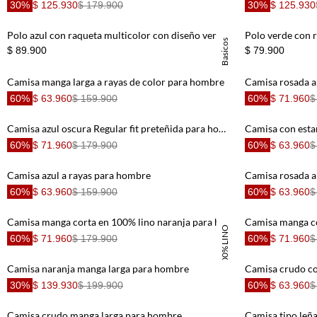
30%
$ 125.930
$ 179.900
30%
$ 125.930
Polo azul con raqueta multicolor con diseño versátil para hombre con acabado ligero
Basicos
$ 89.900
$ 79.900
Camisa manga larga a rayas de color para hombre
Camisa rosada a
60%
$ 63.960
$ 159.900
60%
$ 71.960
$
Camisa azul oscura Regular fit preteñida para hombre
Camisa con est
60%
$ 71.960
$ 179.900
60%
$ 63.960
$
Camisa azul a rayas para hombre
Camisa rosada a
60%
$ 63.960
$ 159.900
60%
$ 63.960
$
Camisa manga corta en 100% lino naranja para hombre
100% LINO
60%
$ 71.960
$ 179.900
60%
$ 71.960
$
Camisa naranja manga larga para hombre
30%
$ 139.930
$ 199.900
60%
$ 63.960
$
Camisa crudo manga larga para hombre
Camisa tipo leñ