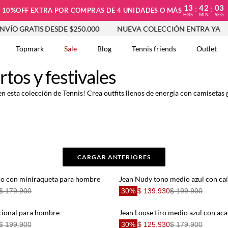
13
42
02
:
:
10%OFF EXTRA POR COMPRAS DE 4 UNIDADES O MÁS
HRS
MIN
SEG
GRATIS DESDE $250.000
NUEVA COLECCIÓN ENTRA YA
EN
Topmark
Sale
Blog
Tennis friends
Outlet
tos y festivales
en esta colección de Tennis! Crea outfits llenos de energía con camisetas 
DOS
CARGAR ANTERIORES
co con miniraqueta para hombre
$ 179.900
30%
$ 139.930
$ 199.900
cional para hombre
$ 199.900
30%
$ 125.930
$ 179.900