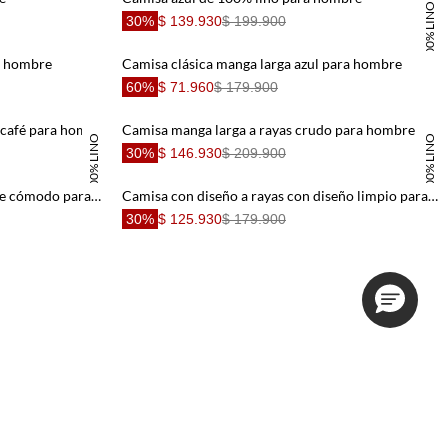
100% LINO
30%
$ 139.930
$ 199.900
ra hombre
Camisa clásica manga larga azul para hombre
60%
$ 71.960
$ 179.900
Camisa en 100% lino con bordado café para hombre
Camisa manga larga a rayas crudo para hombre
100% LINO
100% LINO
30%
$ 146.930
$ 209.900
Camisa con diseño a rayas de ajuste cómodo para hombre
Camisa con diseño a rayas con diseño limpio para hombre
30%
$ 125.930
$ 179.900