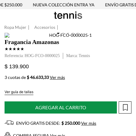
 $250.000
NUEVA COLECCIÓN ENTRA YA
ENVÍO GRATIS D
Ropa Mujer
Accesorios
Fragancia Amazonas
★
★
★
★
★
Referencia
:
HOG-FCO-0000025
Tennis
$ 139.900
3 cuotas de
$ 46.633,33
Ver más
Ver guía de tallas
AGREGAR AL CARRITO
ENVÍO GRATIS DESDE:
$ 250.000
Ver más
COMPRA SEGURA
Ver más