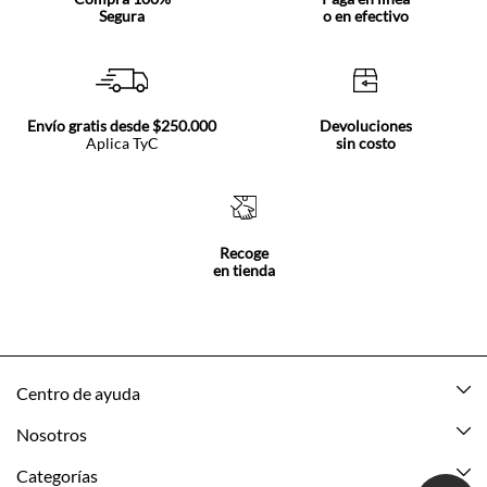
Segura
o en efectivo
Envío gratis desde $250.000
Devoluciones
Aplica TyC
sin costo
Recoge
en tienda
Centro de ayuda
Mis pedidos
Nosotros
Rastrea tu pedido
Acerca de Tennis
Categorías