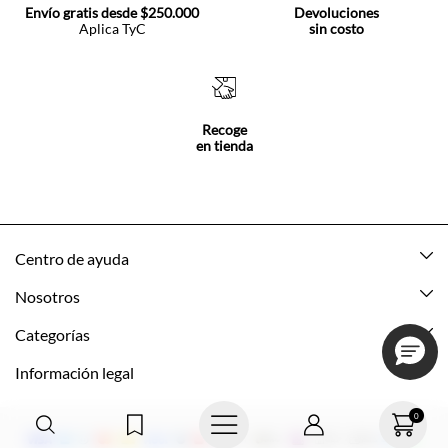
Envío gratis desde $250.000
Devoluciones
Aplica TyC
sin costo
Recoge
en tienda
Centro de ayuda
Mis pedidos
Nosotros
Rastrea tu pedido
Acerca de Tennis
Categorías
Devoluciones
Tennis Ecuador
Nuevo
Información legal
Mi cuenta
Nuestras tiendas
Mujer
Promociones vigentes
0
Cómo comprar
Tns Friends
Hombre
Política de envio y devolución