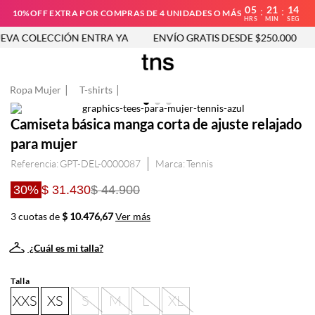
05
21
14
:
:
10%OFF EXTRA POR COMPRAS DE 4 UNIDADES O MÁS
HRS
MIN
SEG
VA COLECCIÓN ENTRA YA
ENVÍO GRATIS DESDE $250.000
Ropa Mujer
T-shirts
Camiseta básica manga corta de ajuste relajado
para mujer
Referencia
:
GPT-DEL-0000087
Tennis
30%
$ 31.430
$ 44.900
3 cuotas de
$ 10.476,67
Ver más
¿Cuál es mi talla?
Talla
XXS
XS
S
M
L
XL