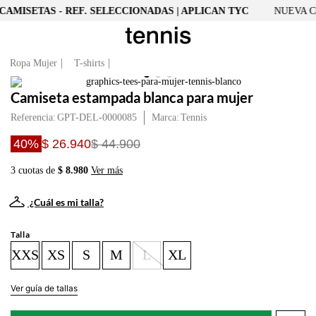
CAMISETAS - REF. SELECCIONADAS | APLICAN TYC
NUEVA CO
Ropa Mujer
T-shirts
Camiseta estampada blanca para mujer
Referencia
:
GPT-DEL-0000085
Tennis
40%
$ 26.940
$ 44.900
3 cuotas de
$ 8.980
Ver más
¿Cuál es mi talla?
Talla
XXS
XS
S
M
L
XL
Ver guía de tallas