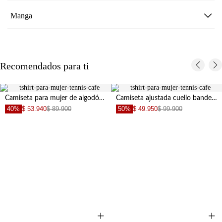
Manga
Recomendados para ti
Camiseta para mujer de algodón café fit relajado con cuello drapeado
Camiseta ajustada cuello bandeja café para mujer
40%
$ 53.940
$ 89.900
50%
$ 49.950
$ 99.900
+
+