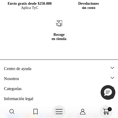
Envío gratis desde $250.000
Devoluciones
Aplica TyC
sin costo
Recoge
en tienda
Centro de ayuda
Mis pedidos
Nosotros
Rastrea tu pedido
Acerca de Tennis
Categorías
Devoluciones
Tennis Ecuador
Nuevo
Información legal
Mi cuenta
Nuestras tiendas
Mujer
Promociones vigentes
0
Cómo comprar
Tns Friends
Hombre
Política de envio y devolución