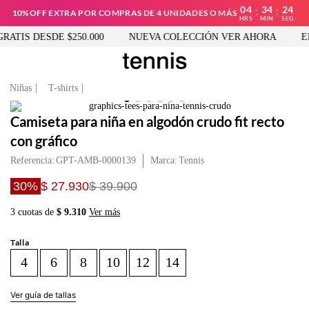
04
34
23
:
:
10%OFF EXTRA POR COMPRAS DE 4 UNIDADES O MÁS
HRS
MIN
SEG
ATIS DESDE $250.000
NUEVA COLECCIÓN VER AHORA
EN
Niñas
T-shirts
Camiseta para niña en algodón crudo fit recto
con gráfico
Referencia
:
GPT-AMB-0000139
Tennis
30%
$ 27.930
$ 39.900
3 cuotas de
$ 9.310
Ver más
Talla
4
6
8
10
12
14
Ver guía de tallas