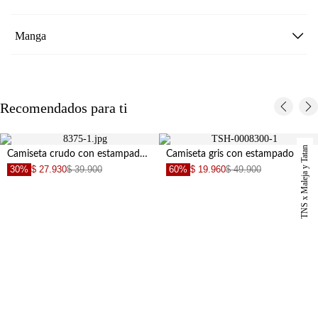
Manga
Recomendados para ti
TNS x Maleja y Tatan
Camiseta crudo con estampado de tigre para niña
Camiseta gris con estampado de moto para niña
30%
$ 27.930
$ 39.900
60%
$ 19.960
$ 49.900