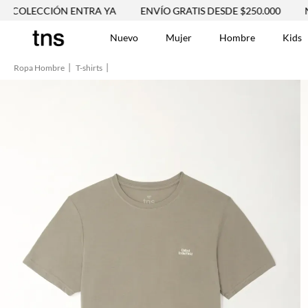
CCIÓN ENTRA YA
ENVÍO GRATIS DESDE $250.000
NUEVA 
Nuevo
Mujer
Hombre
Kids
Ropa Hombre
T-shirts
TÉRMINOS MÁS BUSCA
Vestidos
1
.
Blusas
2
.
Jeans Mujer
3
.
Chaleco
4
.
Falda
5
.
Vestido
6
.
Chaqueta
7
.
Short
8
.
Bermuda
9
.
Camisetas Mujer
10
.