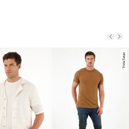
TNSxTatán