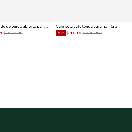
Camiseta crudo de tejido abierto para hombre
Camiseta café tejida para hombre
70
$ 199.900
70%
$ 41.970
$ 139.900