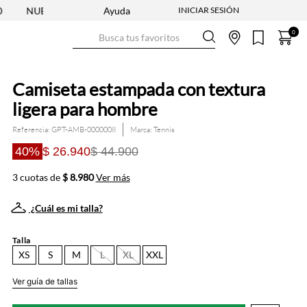
UEVA COLECCIÓN ENTRA YA
Ayuda
ENVÍO GRATIS DESDE $250.000
Busca tus favoritos
0
Camiseta estampada con textura
ligera para hombre
Referencia
:
GPT-AMB-0000008
Tennis
40%
$ 26.940
$ 44.900
3 cuotas de
$ 8.980
Ver más
¿Cuál es mi talla?
Talla
XS
S
M
L
XL
XXL
Ver guía de tallas