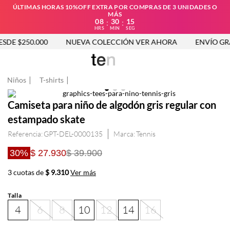
ÚLTIMAS HORAS 10%OFF EXTRA POR COMPRAS DE 3 UNIDADES O
MÁS
08
30
15
:
:
HRS
MIN
SEG
ENVÍO GRATIS DESDE $250.000
NUEVA COLECCIÓN VER AHOR
Niños
T-shirts
Camiseta para niño de algodón gris regular con
estampado skate
Referencia
:
GPT-DEL-0000135
Tennis
30%
$ 27.930
$ 39.900
3 cuotas de
$ 9.310
Ver más
Talla
4
6
8
10
12
14
16