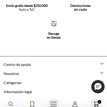
Envío gratis desde $250.000
Devoluciones
Aplica TyC
sin costo
Recoge
en tienda
Centro de ayuda
Mis pedidos
Nosotros
Rastrea tu pedido
Acerca de Tennis
Categorías
Devoluciones
Tennis Ecuador
Nuevo
Información legal
Mi cuenta
Nuestras tiendas
Mujer
Promociones vigentes
0
Cómo comprar
Tns Friends
Hombre