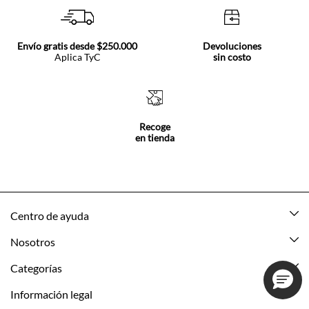
Envío gratis desde $250.000
Devoluciones
Aplica TyC
sin costo
Recoge
en tienda
Centro de ayuda
Mis pedidos
Nosotros
Rastrea tu pedido
Acerca de Tennis
Categorías
Devoluciones
Tennis Ecuador
Nuevo
Información legal
Mi cuenta