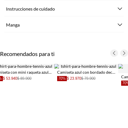
Instrucciones de cuidado
Manga
Recomendados para ti
mbre
Camiseta azul con bordado decorativo para hombre
Camiseta Regular fit con estampado para hombre
70%
$ 23.970
$ 79.900
70%
$ 11.970
$ 39.900