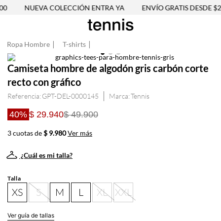
0
NUEVA COLECCIÓN ENTRA YA
ENVÍO GRATIS DESDE $25
Ropa Hombre
T-shirts
Camiseta hombre de algodón gris carbón corte
recto con gráfico
Referencia
:
GPT-DEL-0000145
Tennis
40%
$ 29.940
$ 49.900
3 cuotas de
$ 9.980
Ver más
¿Cuál es mi talla?
Talla
XS
S
M
L
XL
XXL
Ver guía de tallas