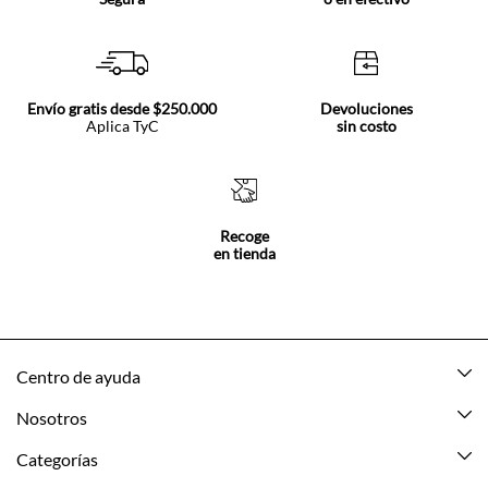
Envío gratis desde $250.000
Devoluciones
Aplica TyC
sin costo
Recoge
en tienda
Centro de ayuda
Mis pedidos
Nosotros
Rastrea tu pedido
Acerca de Tennis
Categorías
Devoluciones