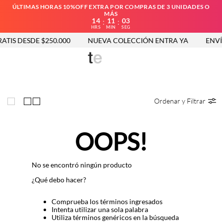
ÚLTIMAS HORAS 10%OFF EXTRA POR COMPRAS DE 3 UNIDADES O
MÁS
14
11
03
:
:
HRS
MIN
SEG
TIS DESDE $250.000
NUEVA COLECCIÓN ENTRA YA
ENVÍO
Ordenar y Filtrar
OOPS!
No se encontró ningún producto
¿Qué debo hacer?
Comprueba los términos ingresados
Intenta utilizar una sola palabra
Utiliza términos genéricos en la búsqueda