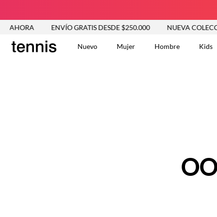
R AHORA
ENVÍO GRATIS DESDE $250.000
NUEVA COLECCIÓ
Nuevo
Mujer
Hombre
Kids
TÉRMINOS MÁS BUSCA
Tshirts
1
.
Vestidos
2
.
Jeans Mujer
3
.
Blusas
4
.
Chaleco
5
.
Falda
OO
6
.
Vestido
7
.
Chaqueta
8
.
Short
9
.
Camisetas Mujer
10
.