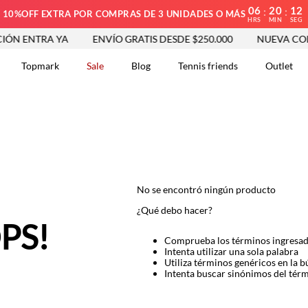
06
20
12
:
:
10%OFF EXTRA POR COMPRAS DE 3 UNIDADES O MÁS
HRS
MIN
SEG
N ENTRA YA
ENVÍO GRATIS DESDE $250.000
NUEVA COLE
Topmark
Sale
Blog
Tennis friends
Outlet
DOS
No se encontró ningún producto
¿Qué debo hacer?
PS!
Comprueba los términos ingresa
Intenta utilizar una sola palabra
Utiliza términos genéricos en la 
Intenta buscar sinónimos del tér