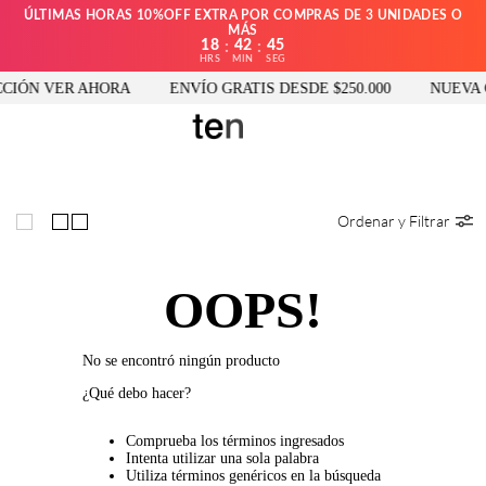
ÚLTIMAS HORAS 10%OFF EXTRA POR COMPRAS DE 3 UNIDADES O
MÁS
18
42
45
:
:
HRS
MIN
SEG
CIÓN VER AHORA
ENVÍO GRATIS DESDE $250.000
NUEVA 
Ordenar y Filtrar
OOPS!
No se encontró ningún producto
¿Qué debo hacer?
Comprueba los términos ingresados
Intenta utilizar una sola palabra
Utiliza términos genéricos en la búsqueda