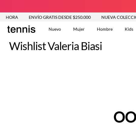
 AHORA
ENVÍO GRATIS DESDE $250.000
NUEVA COLECCIÓN
Nuevo
Mujer
Hombre
Kids
Wishlist Valeria Biasi
TÉRMINOS MÁS BUSCA
Tshirts
1
.
Vestidos
2
.
Jeans Mujer
3
.
Blusas
4
.
Chaleco
5
.
Falda
6
.
Chaqueta
7
.
OO
Vestido
8
.
Short
9
.
Camisetas Mujer
10
.