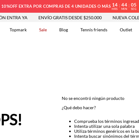
14
44
05
:
:
10%OFF EXTRA POR COMPRAS DE 4 UNIDADES O MÁS
HRS
MIN
SEG
 ENTRA YA
ENVÍO GRATIS DESDE $250.000
NUEVA COLEC
Topmark
Sale
Blog
Tennis friends
Outlet
DOS
No se encontró ningún producto
¿Qué debo hacer?
PS!
Comprueba los términos ingresa
Intenta utilizar una sola palabra
Utiliza términos genéricos en la 
Intenta buscar sinónimos del tér