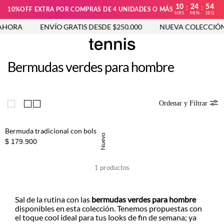
10
24
54
:
:
10%OFF EXTRA POR COMPRAS DE 4 UNIDADES O MÁS
HRS
MIN
SEG
AHORA
ENVÍO GRATIS DESDE $250.000
NUEVA COLECCIÓN 
Bermudas verdes para hombre
Ordenar y Filtrar
Bermuda tradicional con bolsillos diagonales en algodón verde oliva para hombre
Nuevo
$ 179.900
1
productos
Sal de la rutina con las
bermudas verdes para hombre
disponibles en esta colección. Tenemos propuestas con
el toque cool ideal para tus looks de fin de semana; ya