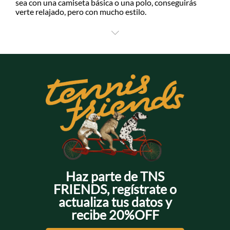
sea con una camiseta básica o una polo, conseguirás
verte relajado, pero con mucho estilo.
Ahora, si lo que buscas es crear un outfit más casual, el
+
diseño nudy de estas piezas y su acabado tipo lino, les da
la versatilidad suficiente para que las puedas combinar
con camisas de aire más formal como las oxford o las
bowling.
Además, puedes elegir
bermudas verdes de hombre
en
diferentes tonalidades. Desde claros como menta u oliva,
hasta más oscuros como el militar. Así que, dale una
mirada a nuestra línea de
y
bermudas para hombre
encuentra en Tennis tus nuevas favoritas.
Haz parte de TNS
FRIENDS, regístrate o
actualiza tus datos y
recibe 20%OFF