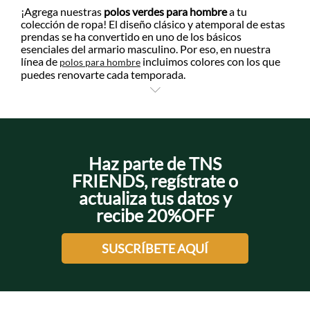
¡Agrega nuestras
polos verdes para hombre
a tu
colección de ropa! El diseño clásico y atemporal de estas
prendas se ha convertido en uno de los básicos
+
+
esenciales del armario masculino. Por eso, en nuestra
línea de
incluimos colores con los que
polos para hombre
puedes renovarte cada temporada.
+
Las
camisetas polo verde de hombre
, por ejemplo, están
disponibles en diferentes tonalidades, desde claras y
oscuras para ayudarte a crear diferentes combinaciones
en tu día a día. Además, te ofrecemos variedad de
siluetas amplias o ajustadas que se adaptan de manera
Haz parte de TNS
natural a todos los cuerpos y estaturas. ¡Consigue la
tuya ahora y logra looks casuales cargados del estilo
FRIENDS, regístrate o
inconfundible de Tennis!
actualiza tus datos y
recibe 20%OFF
SUSCRÍBETE AQUÍ