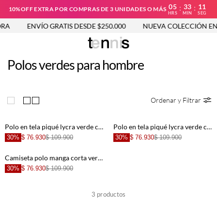
05
33
11
:
:
10%OFF EXTRA POR COMPRAS DE 3 UNIDADES O MÁS
HRS
MIN
SEG
RA
ENVÍO GRATIS DESDE $250.000
NUEVA COLECCIÓN EN
Polos verdes para hombre
Ordenar y Filtrar
Polo en tela piqué lycra verde con diseño limpio para hombre
Polo en tela piqué lycra verde con diseño limpio para hombre con detalle único
30%
$ 76.930
$ 109.900
30%
$ 76.930
$ 109.900
Camiseta polo manga corta verde para hombre
30%
$ 76.930
$ 109.900
3
productos