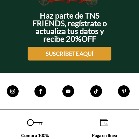
Los tonos neutros conviven con colores más intensos y detalles
contemporáneos que aportan dinamismo a cada combinación.
¡Explora los
conjuntos para hombres
y encuentra opciones
Haz parte de TNS
funcionales para construir looks relajados con una vibra cool y
FRIENDS, regístrate o
auténtica!
actualiza tus datos y
recibe 20%OFF
SUSCRÍBETE AQUÍ
Compra 100%
Paga en línea