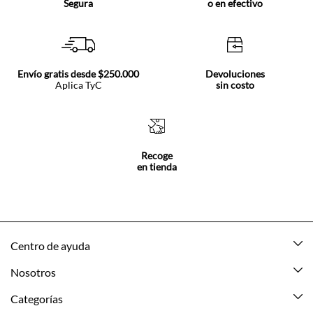
Segura
o en efectivo
Envío gratis desde $250.000
Devoluciones
Aplica TyC
sin costo
Recoge
en tienda
Centro de ayuda
Mis pedidos
Nosotros
Rastrea tu pedido
Acerca de Tennis
Categorías