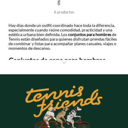
100% LINO
6
productos
+
+
Hay días donde un outfit coordinado hace toda la diferencia,
especialmente cuando reúne comodidad, practicidad y una
estética urbana bien definida. Los
conjuntos para hombres
de
Tennis están diseñados para quienes disfrutan prendas fáciles
+
+
de combinar y listas para acompañar planes casuales, viajes o
momentos de descanso.
Conjuntos de ropa para hombres
+
+
La colección incluye sets con camisetas, joggers, bermudas y
buzos confeccionados en tejidos suaves y ligeros que aportan
frescura y libertad de movimiento. Los diseños incorporan
siluetas relajadas, pretinas ajustables, estampados gráficos y
detalles bordados con las icónicas raquetas de Tennis.
También puedes encontrar propuestas unicolor, bloques de
color y referencias deportivas que conectan con la tendencia
athleisure y los looks streetwear más actuales. Gracias a sus
fits cómodos y acabados modernos, estas prendas funcionan
perfecto junto a tenis urbanos, gorras y chaquetas ligeras para
crear outfits completos con muy poco esfuerzo.