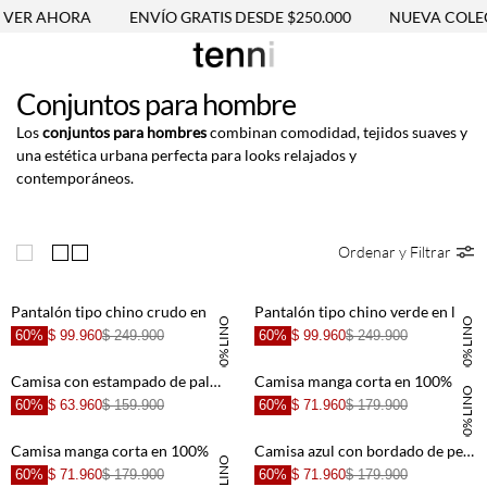
VER AHORA
ENVÍO GRATIS DESDE $250.000
NUEVA COLEC
Conjuntos para hombre
Los
conjuntos para hombres
combinan comodidad, tejidos suaves y
una estética urbana perfecta para looks relajados y
contemporáneos.
Ordenar y Filtrar
Pantalón tipo chino crudo en lino 100% para hombre
Pantalón tipo chino verde en lino 100% para hombre
100% LINO
100% LINO
60%
$ 99.960
$ 249.900
60%
$ 99.960
$ 249.900
Camisa con estampado de palmeras para hombre
Camisa manga corta en 100% lino naranja para hombre
100% LINO
60%
$ 63.960
$ 159.900
60%
$ 71.960
$ 179.900
Camisa manga corta en 100% lino crudo para hombre
Camisa azul con bordado de peces para hombre
60%
$ 71.960
$ 179.900
60%
$ 71.960
$ 179.900